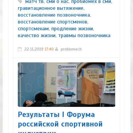
матч тв
,
сми о нас
,
пробиомех в сми
,
гравитационное вытяжение
,
восстановление позвоночника
,
восстановление спортсменов
,
спортсменам
,
продление жизни
,
качество жизни
,
травмы позвоночника
22.11.2019
17:40
probiomech
Результаты I Форума
российской спортивной