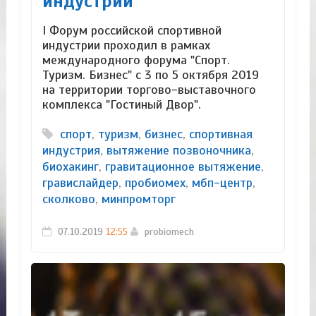
индустрии​
I Форум российской спортивной
индустрии проходил в рамках
международного форума "Спорт.
Туризм. Бизнес" с 3 по 5 октября 2019
на территории торгово-выставочного
комплекса "Гостиный Двор".
спорт
,
туризм
,
бизнес
,
спортивная
индустрия
,
вытяжение позвоночника
,
биохакинг
,
гравитационное вытяжение
,
гравислайдер
,
пробиомех
,
мбп-центр
,
сколково
,
минпромторг
07.10.2019
12:55
probiomech