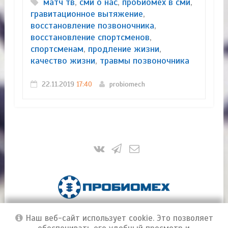
матч тв
,
сми о нас
,
пробиомех в сми
,
гравитационное вытяжение
,
восстановление позвоночника
,
восстановление спортсменов
,
спортсменам
,
продление жизни
,
качество жизни
,
травмы позвоночника
22.11.2019
17:40
probiomech
ПроБиоМех | Инновационные технологии и
Наш веб-сайт использует cookie. Это позволяет
методы лечения позвоночника
© 2016-2026
Материалы сайта являются собственностью ООО