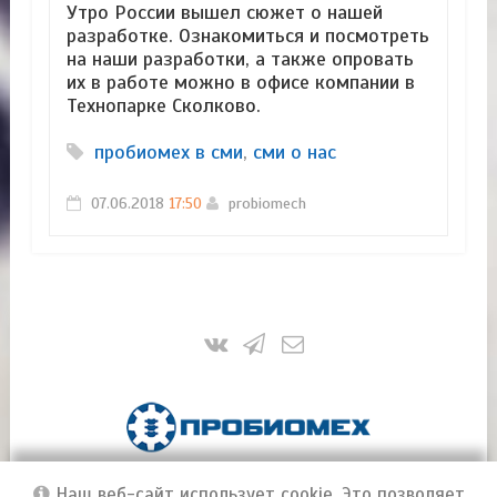
Утро России вышел сюжет о нашей
разработке. Ознакомиться и посмотреть
на наши разработки, а также опровать
их в работе можно в офисе компании в
Технопарке Сколково.
пробиомех в сми
,
сми о нас
07.06.2018
17:50
probiomech
ПроБиоМех | Инновационные технологии и
Наш веб-сайт использует cookie. Это позволяет
методы лечения позвоночника
© 2016-2026