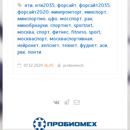
нти
,
нти2035
,
форсайт
,
форсайт2035
,
форсайт2020
,
минпромторг
,
минспорт
,
минспортмо
,
цфо
,
мосспорт
,
ран
,
минобрнауки
,
спортнет
,
sportnet
,
москва
,
спорт
,
фитнес
,
fitness
,
sport
,
москваспорт
,
москваспортивная
,
нейронет
,
хелснет
,
технет
,
фуднет
,
аси
,
рвк
,
понти
07.12.2020
16:25
probiomech