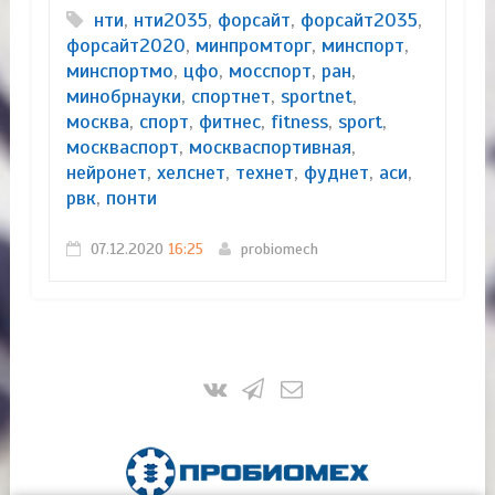
нти
,
нти2035
,
форсайт
,
форсайт2035
,
форсайт2020
,
минпромторг
,
минспорт
,
минспортмо
,
цфо
,
мосспорт
,
ран
,
минобрнауки
,
спортнет
,
sportnet
,
москва
,
спорт
,
фитнес
,
fitness
,
sport
,
москваспорт
,
москваспортивная
,
нейронет
,
хелснет
,
технет
,
фуднет
,
аси
,
рвк
,
понти
07.12.2020
16:25
probiomech