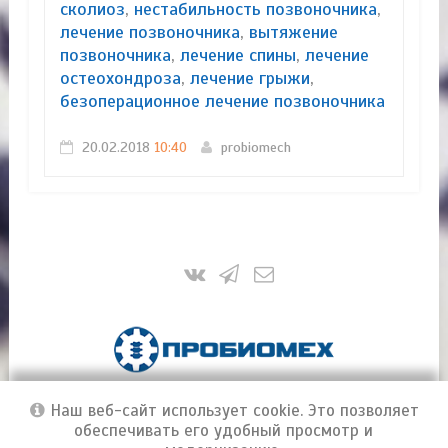
сколиоз
,
нестабильность позвоночника
,
лечение позвоночника
,
вытяжение
позвоночника
,
лечение спины
,
лечение
остеохондроза
,
лечение грыжи
,
безоперационное лечение позвоночника
20.02.2018
10:40
probiomech
ПроБиоМех | Инновационные технологии и
Наш веб-сайт использует cookie. Это позволяет
методы лечения позвоночника
© 2016-2026
Материалы сайта являются собственностью ООО
обеспечивать его удобный просмотр и
"ПроБиоМех". Копирование материалов без