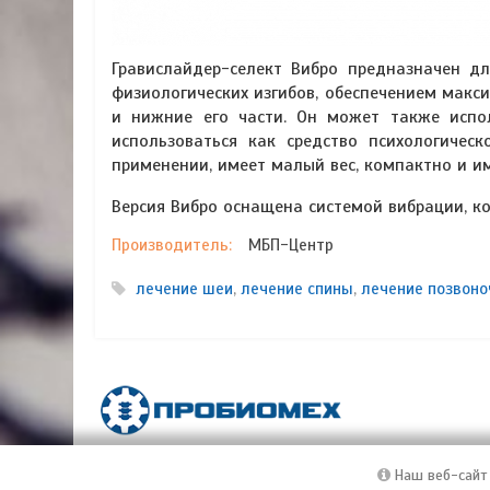
Гравислайдер-селект Вибро предназначен д
физиологических изгибов, обеспечением мак
и нижние его части. Он может также испол
использоваться как средство психологичес
применении, имеет малый вес, компактно и и
Версия Вибро оснащена системой вибрации, к
Производитель:
МБП-Центр
лечение шеи
,
лечение спины
,
лечение позвоно
ПроБиоМех | Инновационные технологии и методы лечен
Материалы сайта являются собственностью ООО "ПроБио
Наш веб-сайт 
письменного разрешения запрещено!