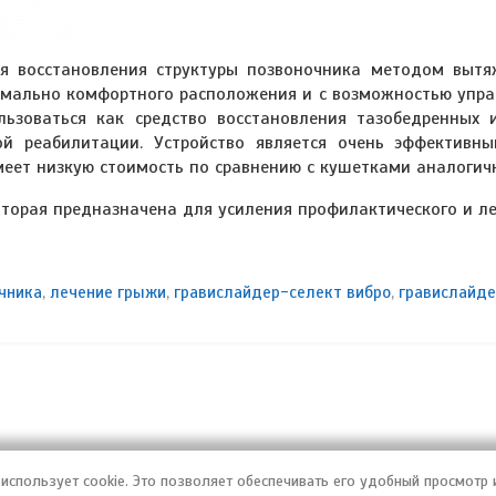
ля восстановления структуры позвоночника методом вытя
симально комфортного расположения и с возможностью упра
ьзоваться как средство восстановления тазобедренных 
кой реабилитации. Устройство является очень эффективн
меет низкую стоимость по сравнению с кушетками аналогич
оторая предназначена для усиления профилактического и ле
чника
,
лечение грыжи
,
гравислайдер-селект вибро
,
гравислайд
ия позвоночника
© 2016-2026
Мех". Копирование материалов без
использует cookie. Это позволяет обеспечивать его удобный просмотр