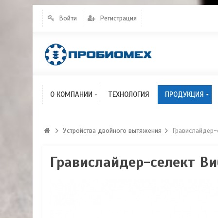
Пассивные ус
вытяжения
Войти
Регистрация
Ортопедическ
накладки
Эксперимент
устройства
О КОМПАНИИ
Продукция
ТЕХНОЛОГИЯ
ПРОДУКЦИЯ
Команда проекта
Умные кресла
Устройства двойного вытяжения
Гравислайдер-
Гравислайдер-селект В